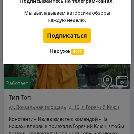
Подписывайтесь на телеграм-канал.
02.03.2022
Мы выкладываем авторские обзоры
каждую неделю.
Сезон 7
Горячий Ключ
Серия 11
Подписаться
Нас уже
5400
Работает
Тип-Топ
ул. Вокзальная площадь, д. 10, г. Горячий Ключ
Константин Ивлев вместе с командой «На
ножах» впервые приехал в Горячий Ключ, чтобы
помочь коллективу бара «Тип-Топ». Заведение