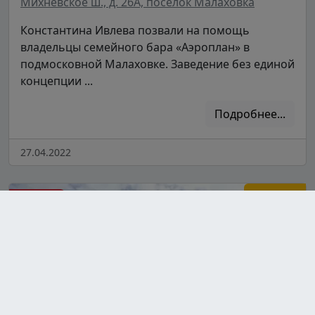
Михневское ш., д. 26А, посёлок Малаховка
Константина Ивлева позвали на помощь
владельцы семейного бара «Аэроплан» в
подмосковной Малаховке. Заведение без единой
концепции ...
Подробнее...
27.04.2022
Сезон 7
Москва
Серия 22