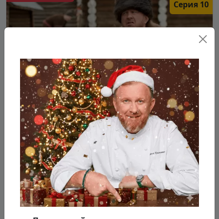
Серия 10
Работает
Русская деревня
ул. Маслиева, д. 15А, г. Сергиев Посад
Константин Ивлев отправился в Сергиев Посад,
в котором расположился комплекс «Русская
Деревня». Коллектив ресторана позвал на
помо...
Подробнее...