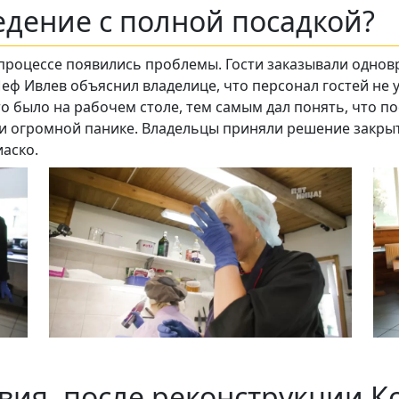
едение с полной посадкой?
 процессе появились проблемы. Гости заказывали одновр
еф Ивлев объяснил владелице, что персонал гостей не у
то было на рабочем столе, тем самым дал понять, что п
 и огромной панике. Владельцы приняли решение закры
иаско.
вия, после реконструкции К