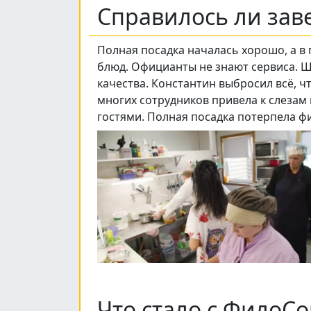
Справилось ли зав
Полная посадка началась хорошо, а в
блюд. Официанты не знают сервиса. Ш
качества. Константин выбросил всё, ч
многих сотрудников привела к слезам
гостями. Полная посадка потерпела ф
Что стало с ФилоСо