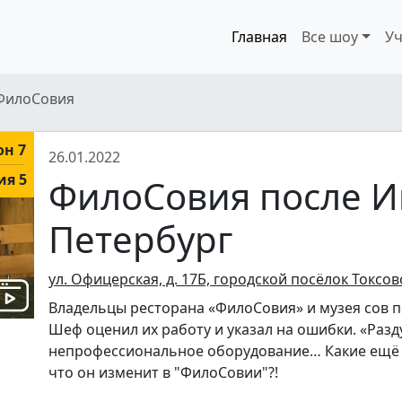
Главная
Все шоу
Уч
ФилоСовия
он 7
26.01.2022
ия 5
ФилоСовия после Ив
Петербург
ул. Офицерская, д. 17Б, городской посёлок Токсов
Владельцы ресторана «ФилоСовия» и музея сов п
Шеф оценил их работу и указал на ошибки. «Разд
непрофессиональное оборудование… Какие ещё 
что он изменит в "ФилоСовии"?!