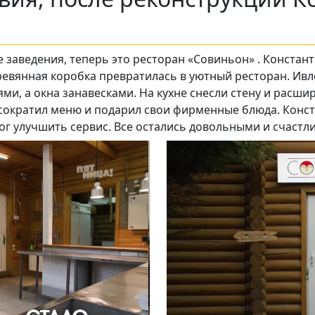
заведения, теперь это ресторан «Совиньон» . Констант
еревянная коробка превратилась в уютный ресторан. Ив
Подписывайтесь на телеграм-канал.
ями, а окна занавесками. На кухне снесли стену и расши
 сократил меню и подарил свои фирменные блюда. Конс
Мы выкладываем авторские обзоры
ог улучшить сервис. Все остались довольными и счастл
каждую неделю.
Подписаться
Нас уже
5400