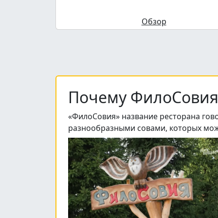
Обзор
Почему ФилоСовия
«ФилоСовия» название ресторана говор
разнообразными совами, которых можн