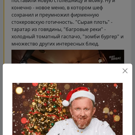
поставили новую столешницу и мойку. Ну и
конечно - новое меню, в котором шеф
сохранил и преумножил фирменную
стокеровскую готичность. "Сырая плоть" -
таратар из говядины, "багровые реки" -
холодный томатный гаспачо, "зомби бургер" и
множество других интересных блюд.