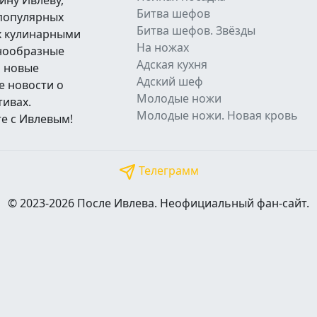
ину Ивлеву,
Битва шефов
 популярных
Битва шефов. Звёзды
их кулинарными
На ножах
знообразные
Адская кухня
а новые
Адский шеф
е новости о
Молодые ножи
тивах.
Молодые ножи. Новая кровь
е с Ивлевым!
Телеграмм
© 2023-2026 После Ивлева. Неофициальный фан-сайт.