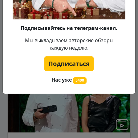
угадать и повторить кулинарные хиты со
всего мира, создать новый яркий вкус из 4
несовмес...
Подписывайтесь на телеграм-канал.
Подробнее...
Мы выкладываем авторские обзоры
12.01.2022
каждую неделю.
Подписаться
Сезон 1
Серия 7
Нас уже
5400