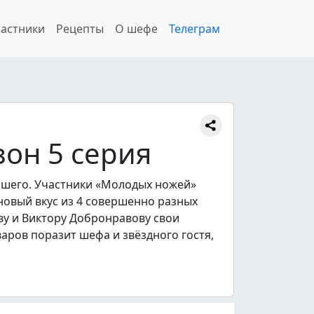
астники
Рецепты
О шефе
Телеграм
он 5 серия
учшего. Участники «Молодых ножей»
новый вкус из 4 совершенно разных
ву и Виктору Добронравову свои
варов поразит шефа и звёздного гостя,