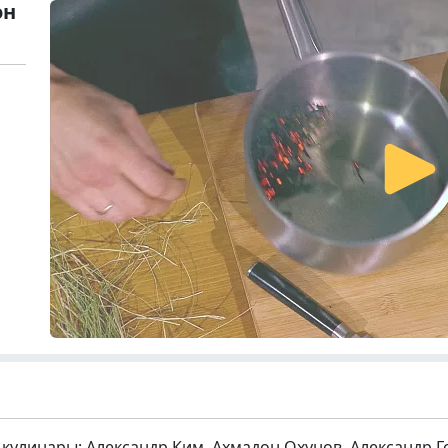
он
кулинары: Александр Ким, Ахмадон Охунов, Александр Г