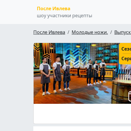
После Ивлева
шоу участники рецепты
После Ивлева
Молодые ножи.
Выпуск
Сез
Сер