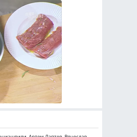
ониашвили, Артем Лаптев, Вячеслав