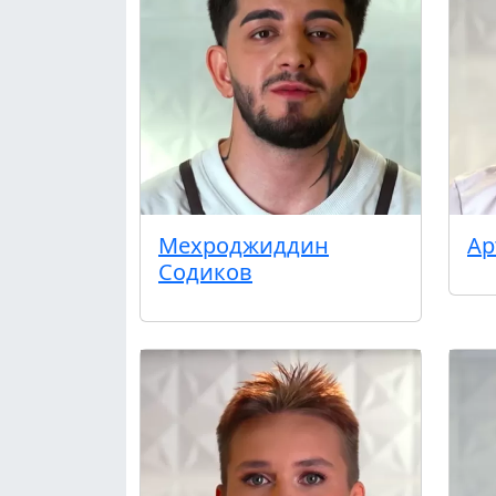
Мехроджиддин
Ар
Содиков