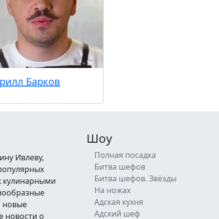
рилл Барков
Шоу
Полная посадка
ину Ивлеву,
Битва шефов
 популярных
Битва шефов. Звёзды
их кулинарными
На ножах
знообразные
Адская кухня
а новые
Адский шеф
е новости о