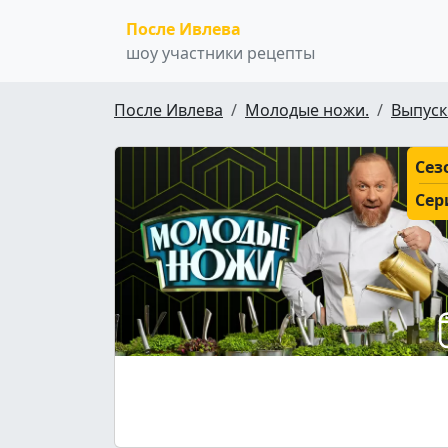
После Ивлева
шоу участники рецепты
После Ивлева
Молодые ножи.
Выпуск
Сез
Сер