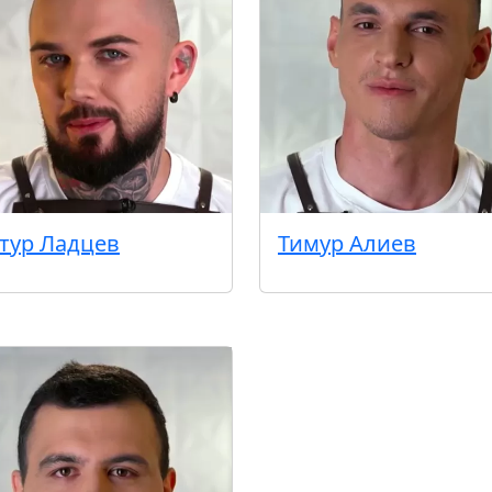
тур Ладцев
Тимур Алиев