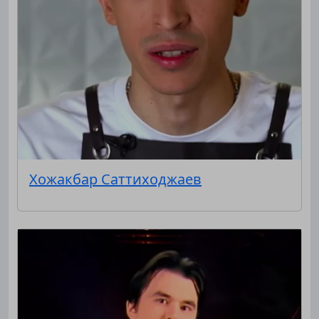
Хожакбар Саттиходжаев