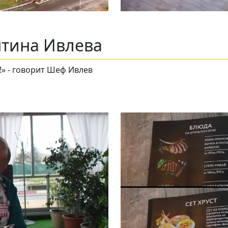
нтина Ивлева
!» - говорит Шеф Ивлев