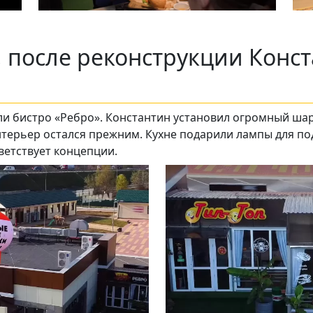
п, после реконструкции Конст
Подписывайтесь на телеграм-канал.
Мы выкладываем авторские обзоры
али бистро «Ребро». Константин установил огромный ша
каждую неделю.
терьер остался прежним. Кухне подарили лампы для по
ветствует концепции.
Подписаться
Нас уже
5400