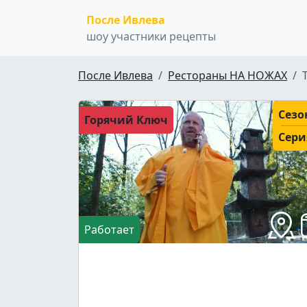
После Ивлева
шоу участники рецепты
После Ивлева
Рестораны НА НОЖАХ
Сезо
Горячий Ключ
Сери
Работает