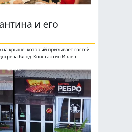
антина и его
р на крыше, который призывает гостей
догрева блюд. Константин Ивлев