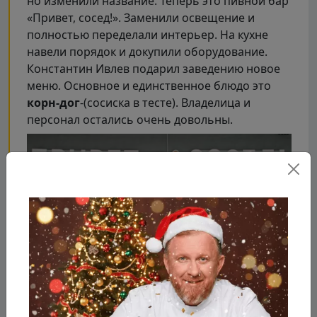
но изменили название. Теперь это пивной бар
«Привет, сосед!». Заменили освещение и
полностью переделали интерьер. На кухне
навели порядок и докупили оборудование.
Константин Ивлев подарил заведению новое
меню. Основное и единственное блюдо это
корн-дог
-(сосиска в тесте). Владелица и
персонал остались очень довольны.