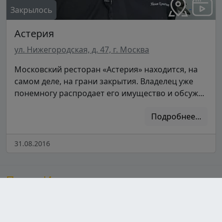
Закрылось
Астерия
ул. Нижегородская, д. 47, г. Москва
Московский ресторан «Астерия» находится, на
самом деле, на грани закрытия. Владелец уже
понемногу распродает его имущество и обсуж...
Подробнее...
31.08.2016
После Ивлева
Сайт, посвященный шеф-повару Константину Ивлеву,
предлагает увлекательный контент о его популярных
шоу, знакомя зрителей с участниками и их