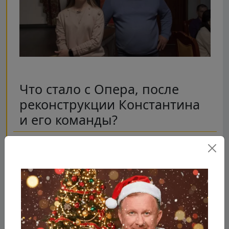
Что стало с Опера, после
реконструкции Константина
и его команды?
Шеф и его команда решили добавить
ресторану «Опера» театральности. Над сценой
теперь плывут облака, а в сердца гостей
целятся Амуры. С помощью живых растений
Ивлев разделил зал на зоны. А на столах
теперь белые скатерти. Шеф всея Руси отмыл
кухню до блеска и закупил новый инвентарь.
Константин изменил меню, теперь оно