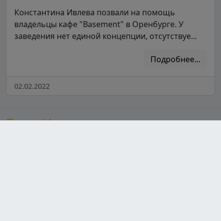
Константина Ивлева позвали на помощь
владельцы кафе "Basement" в Оренбурге. У
заведения нет единой концепции, отсутствуе...
Подробнее...
02.02.2022
После Ивлева
Сайт, посвященный шеф-повару Константину Ивлеву,
предлагает увлекательный контент о его популярных
шоу, знакомя зрителей с участниками и их
кулинарными талантами. Здесь также можно найти
разнообразные рецепты от Ивлева, которые
вдохновят на новые кулинарные эксперименты, а
также свежие новости о его проектах и