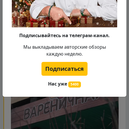
появилось новое оборудование и посуда.
Персоналу шеф Ивлев подарил красочную
униформу. В меню теперь нет гироса.
Вареники с разной начинкой в любом виде -
главное блюдо кафе, но помимо них в меню
Подписывайтесь на телеграм-канал.
множество других русских блюд.
А Вы успели сходить в кафе «Вареничная» в
Мы выкладываем авторские обзоры
городе Москва? Расскажите в комментариях в
каждую неделю.
нашем телеграмм канале.
Подписаться
Нас уже
5400