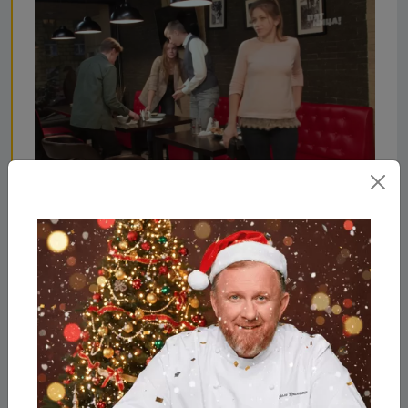
Что стало с Гирос, после
реконструкции Константина
и его команды?
Шеф и его команда изменили стиль,
концепцию и название заведения. Теперь это
«Вареничная».Шторы, новый цвет стен
добавили домашнего уюта. На кухне