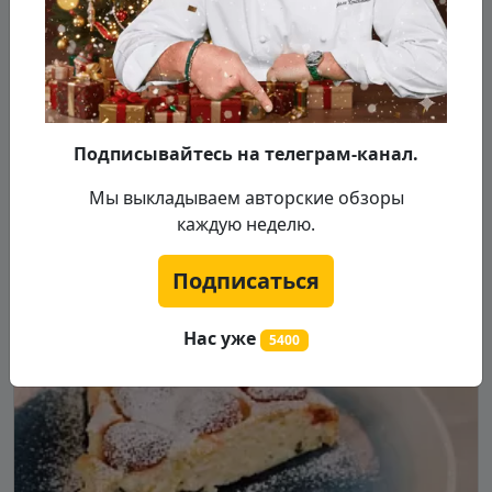
Время: 15 - 30 минут
|
Порции: 4 порции
Встречайте, новый рецепт от Шефа на скорую
руку! В этот раз готовим ленивые хрустящие
ватрушки с творогом и фисташками!
Подписывайтесь на телеграм-канал.
Подробнее...
Мы выкладываем авторские обзоры
каждую неделю.
Подписаться
Нас уже
5400