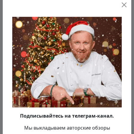
Вводим творог в желтки, добавляем
Подписывайтесь на телеграм-канал.
манку, соли и немного нарезанного
базилика, мешаем.
Мы выкладываем авторские обзоры