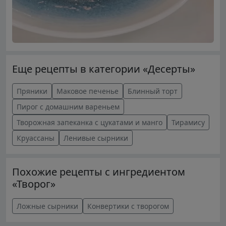
Еще рецепты в категории «Десерты»
Пряники
Маковое печенье
Блинный торт
Пирог с домашним вареньем
Творожная запеканка с цукатами и манго
Тирамису
Круассаны
Ленивые сырники
Похожие рецепты с ингредиентом
«Творог»
Ложные сырники
Конвертики с творогом