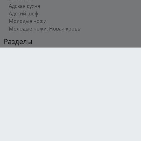
Адская кухня
Адский шеф
Молодые ножи
Молодые ножи. Новая кровь
Разделы
Главная
Все шоу
Участники
Рецепты
О шефе
Телеграмм
© 2023-2026 После Ивлева. Неофициальный фан-
сайт.