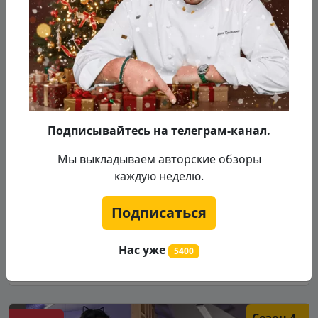
Закрылось
В гости
ул. Волгодонская, д. 14, г. Пермь
Подписывайтесь на телеграм-канал.
Константин Ивлев отправился в еще одно
Мы выкладываем авторские обзоры
заведение Перми – кафе «В гости». Здесь меню
каждую неделю.
не соответствует интерьеру, а владелица кафе
п...
Подписаться
Подробнее...
Нас уже
5400
17.04.2019
Сезон 4