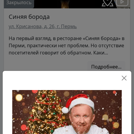
Закрылось
Синяя борода
ул. Крисанова, д. 26, г. Пермь
На первый взгляд, в ресторане «Синяя борода» в
Перми, практически нет проблем. Но отсутствие
посетителей говорит об обратном. Каки...
Подробнее...
10.04.2019
Сезон 4
Пермь
Серия 9