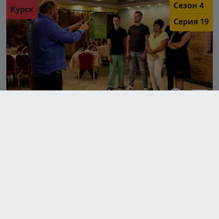
Сезон 4
Курск
Серия 19
Работает
Эли`S
ул. 50 лет Октября, д. 155В, г. Курск
Константин Ивлев отправился в Курск, чтобы
помочь сотрудникам кафе «Эли`S» улучшить
работу. Заведение получает выручку благодаря
б...
Подробнее...