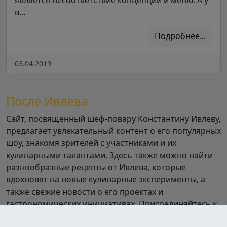
является несоответствие концепции и меню. А у
в...
Подробнее...
03.04.2019
После Ивлева
Сайт, посвященный шеф-повару Константину Ивлеву,
предлагает увлекательный контент о его популярных
шоу, знакомя зрителей с участниками и их
кулинарными талантами. Здесь также можно найти
разнообразные рецепты от Ивлева, которые
вдохновят на новые кулинарные эксперименты, а
также свежие новости о его проектах и
гастрономических инициативах. Присоединяйтесь к
миру кулинарии вместе с Ивлевым!