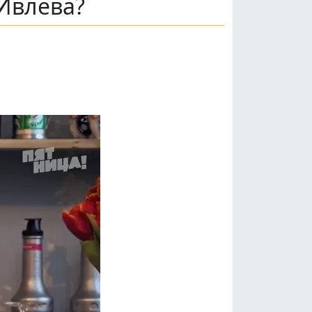
Ивлева?