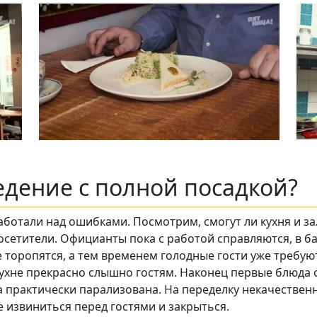
Подписывайтесь на телеграм-канал.
Мы выкладываем авторские обзоры
каждую неделю.
Подписаться
едение с полной посадкой?
Нас уже
5400
аботали над ошибками. Посмотрим, смогут ли кухня и за
осетители. Официанты пока с работой справляются, в бар
 торопятся, а тем временем голодные гости уже требуют
ухне прекрасно слышно гостям. Наконец первые блюда о
на практически парализована. На переделку некачествен
 извиниться перед гостями и закрыться.