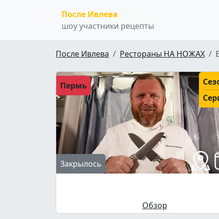
После Ивлева
шоу участники рецепты
После Ивлева
Рестораны НА НОЖАХ
Сез
Пермь
Сер
Закрылось
Обзор