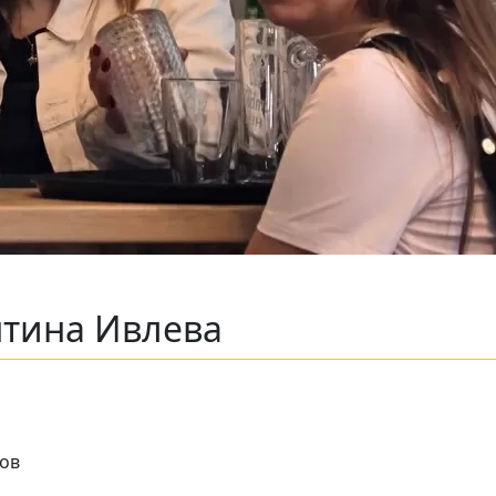
нтина Ивлева
тов