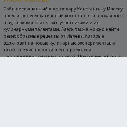
Сайт, посвященный шеф-повару Константину Ивлеву,
предлагает увлекательный контент о его популярных
шоу, знакомя зрителей с участниками и их
кулинарными талантами. Здесь также можно найти
разнообразные рецепты от Ивлева, которые
вдохновят на новые кулинарные эксперименты, а
также свежие новости о его проектах и
гастрономических инициативах. Присоединяйтесь к
миру кулинарии вместе с Ивлевым!
Шоу
Полная посадка
Битва шефов
Битва шефов. Звёзды
На ножах
Адская кухня
Адский шеф
Молодые ножи