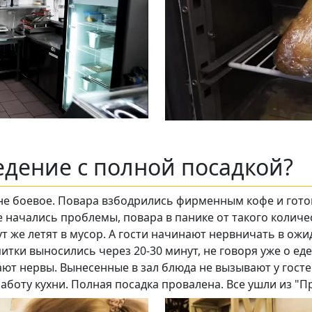
Подписывайтесь на телеграм-канал.
Мы выкладываем авторские обзоры
каждую неделю.
едение с полной посадкой?
Подписаться
Нас уже
не боевое. Повара взбодрились фирменным кофе и гото
5400
 же начались проблемы, повара в панике от такого колич
т же летят в мусор. А гости начинают нервничать в ожид
тки выносились через 20-30 минут, не говоря уже о еде.
ют нервы. Вынесенные в зал блюда не вызывают у госте
аботу кухни. Полная посадка провалена. Все ушли из 