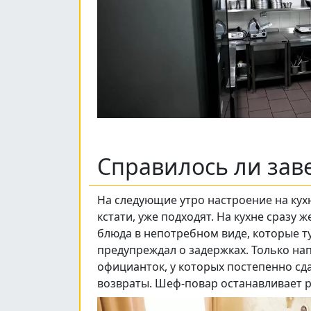
Справилось ли зав
На следующие утро настроение на кух
кстати, уже подходят. На кухне сразу
блюда в непотребном виде, которые ту
предупреждал о задержках. Только напи
официанток, у которых постепенно сда
возвраты. Шеф-повар останавливает р