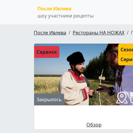
После Ивлева
шоу участники рецепты
После Ивлева
Рестораны НА НОЖАХ
Сезо
Саранск
Сери
Закрылось
Обзор