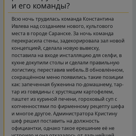
и его команды?
Всю ночь трудилась команда Константина
Ивлева над созданием нового, культового
места в городе Саранске. За ночь команда
перекрасила стены, задекорировала зал новой
концепцией, сделала новую вывеску,
поставила на входе инсталляцию для селфи, в
кухне докупили столы и сделали правильную
логистику, переставив мебель.В обновлённом,
сокращённом меню появились такие позиции
как: запеченная буженина по-домашнему, тар-
тар из говядины с хрустящим картофелем,
паштет из куриной печени, гороховый суп с
копченностями по фирменному рецепту шефа
и многое другое. Администратора Кристину
шеф решил поставить на должность
официантки, однако такое ерешиние её не
устроило и она отказалось от дальнейшей