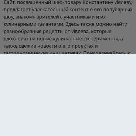
Сайт, посвященный шеф-повару Константину Ивлеву,
предлагает увлекательный контент о его популярных
шоу, знакомя зрителей с участниками и их
кулинарными талантами. Здесь также можно найти
разнообразные рецепты от Ивлева, которые
вдохновят на новые кулинарные эксперименты, а
также свежие новости о его проектах и
гастрономических инициативах. Присоединяйтесь к
миру кулинарии вместе с Ивлевым!
Шоу
Полная посадка
Битва шефов
Битва шефов. Звёзды
На ножах
Адская кухня
Адский шеф
Молодые ножи
Молодые ножи. Новая кровь