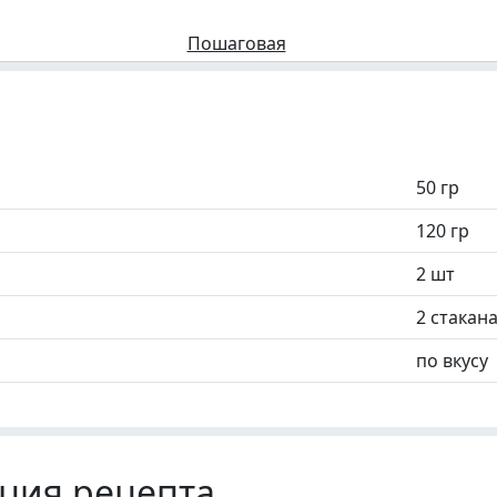
Пошаговая
50 гр
120 гр
2 шт
2 стакан
по вкусу
ция рецепта