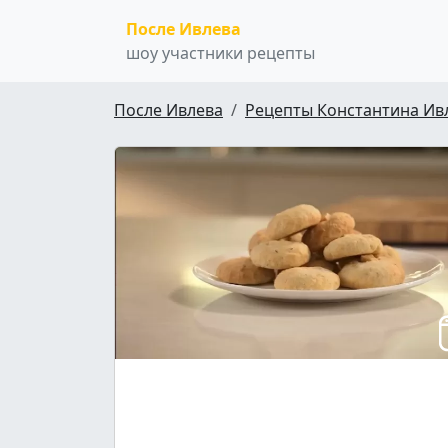
После Ивлева
шоу участники рецепты
После Ивлева
Рецепты Константина Ив