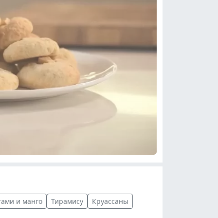
тами и манго
Тирамису
Круассаны