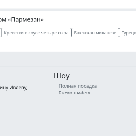
ом «Пармезан»
Креветки в соусе четыре сыра
Баклажан миланезе
Турец
Шоу
Полная посадка
ину Ивлеву,
Битва шефов
 популярных
Битва шефов. Звёзды
их кулинарными
На ножах
знообразные
Адская кухня
а новые
Адский шеф
е новости о
Молодые ножи
тивах.