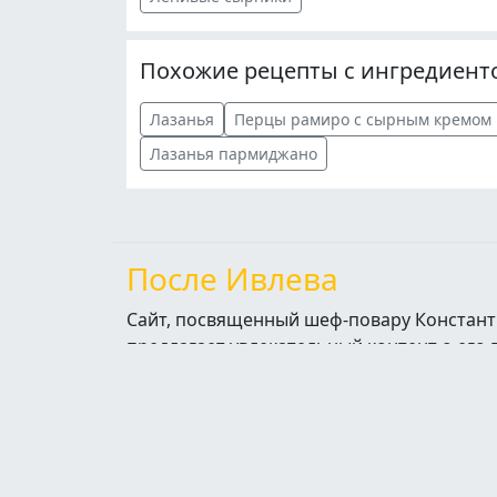
Похожие рецепты с ингредиент
Лазанья
Перцы рамиро с сырным кремом
Лазанья пармиджано
После Ивлева
Сайт, посвященный шеф-повару Констант
предлагает увлекательный контент о его
шоу, знакомя зрителей с участниками и 
талантами. Здесь также можно найти ра
рецепты от Ивлева, которые вдохновят н
кулинарные эксперименты, а также свежи
его проектах и гастрономических инициа