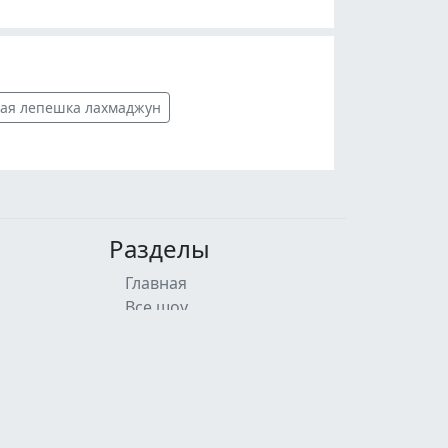
кая лепешка лахмаджун
Разделы
Главная
Все шоу
Участники
Рецепты
О шефе