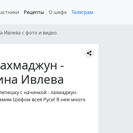
астники
Рецепты
О шефе
Телеграм
 Ивлева с фото и видео.
ахмаджун -
ина Ивлева
лепешку с начинкой - лахмаджун.
амим Шефом всея Руси! В нем много