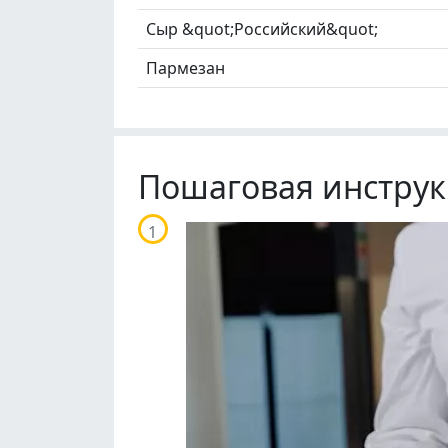
Сыр &quot;Российский&quot;
Пармезан
Пошаговая инструк