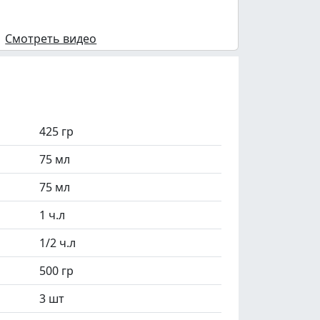
Смотреть видео
425 гр
75 мл
75 мл
1 ч.л
1/2 ч.л
500 гр
3 шт