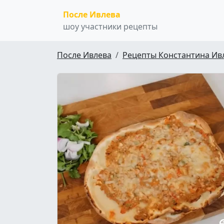
После Ивлева
шоу участники рецепты
После Ивлева
Рецепты Константина Ив