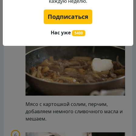
каждую неделю.
Теперь приготовим сырный крем. Для
этого в блендер вливаем сливки,
закидываем фетаксу, пробиваем до
Подписаться
однородности.
Нас уже
5400
Мясо с картошкой солим, перчим,
добавляем немного сливочного масла и
мешаем.