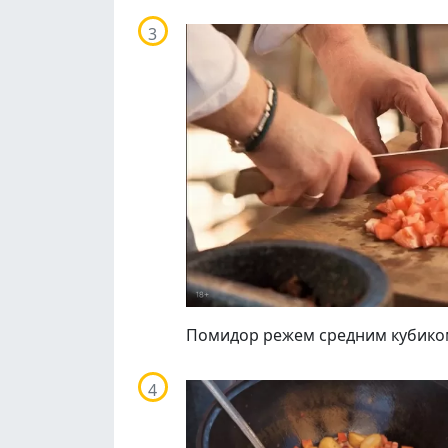
Помидор режем средним кубико