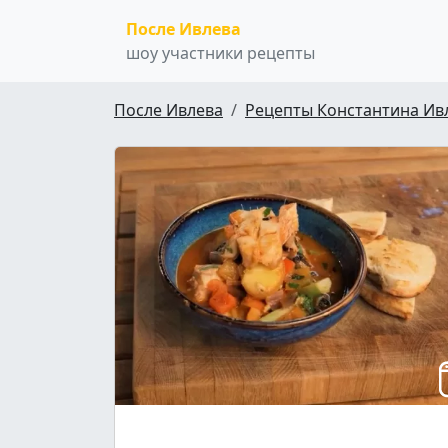
После Ивлева
шоу участники рецепты
После Ивлева
Рецепты Константина Ив