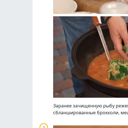
Заранее зачищенную рыбу режем 
сбланшированные брокколи, меш