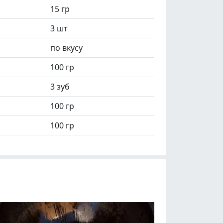
15 гр
3 шт
по вкусу
100 гр
3 зуб
100 гр
100 гр