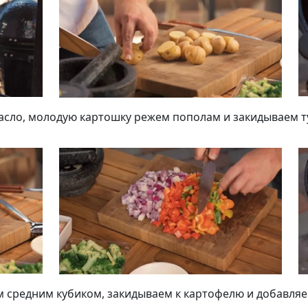
асло, молодую картошку режем пополам и закидываем т
м средним кубиком, закидываем к картофелю и добавля