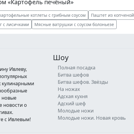
ом «Картофель печёный»
картофельные котлеты с грибным соусом
Паштет из копченой
г с лисичками
Мясные ватрушки с соусом болоньезе
Шоу
Полная посадка
ину Ивлеву,
Битва шефов
 популярных
Битва шефов. Звёзды
их кулинарными
На ножах
знообразные
Адская кухня
а новые
Адский шеф
е новости о
Молодые ножи
тивах.
Молодые ножи. Новая кровь
е с Ивлевым!