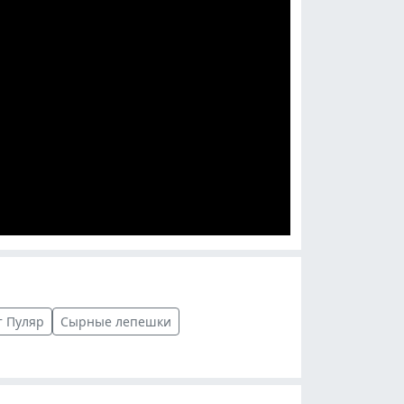
 Пуляр
Сырные лепешки