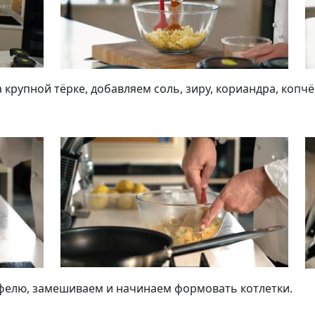
крупной тёрке, добавляем соль, зиру, кориандра, копчё
Подписывайтесь на телеграм-канал.
Мы выкладываем авторские обзоры
каждую неделю.
Подписаться
Нас уже
5400
офелю, замешиваем и начинаем формовать котлетки.