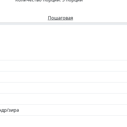
Пошаговая
ндр/зира