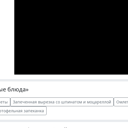
рые блюда»
леты
Запеченная вырезка со шпинатом и моцареллой
Омлет
ртофельная запеканка