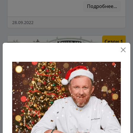
Подробнее...
28.09.2022
Сезон 1
Серия 6
1 сезон 6 серия
Участники «Адского шефа» продолжают своё
кулинарное путешествие по Черноморскому