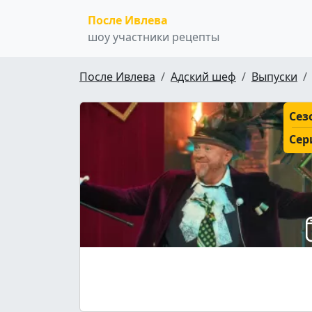
После Ивлева
шоу участники рецепты
После Ивлева
Адский шеф
Выпуски
Сез
Сер