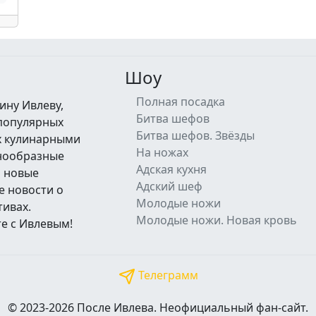
Шоу
Полная посадка
ину Ивлеву,
Битва шефов
 популярных
Битва шефов. Звёзды
их кулинарными
На ножах
знообразные
Адская кухня
а новые
Адский шеф
е новости о
Молодые ножи
тивах.
Молодые ножи. Новая кровь
е с Ивлевым!
Телеграмм
© 2023-2026 После Ивлева. Неофициальный фан-сайт.