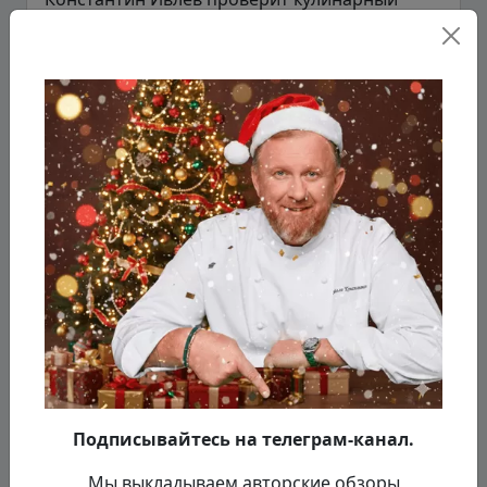
кругозор участников. В начале недели повара
отправятся на футбольное поле, где им
предстоит в...
Подробнее...
25.10.2023
Сезон 2
Серия 9
Подписывайтесь на телеграм-канал.
2 сезон 9 серия
Мы выкладываем авторские обзоры
Две команды поваров превратятся в племена.