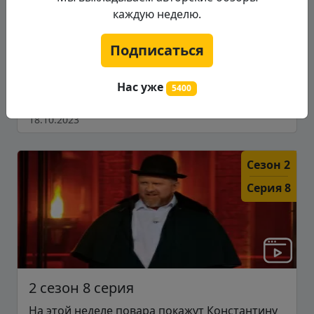
каждую неделю.
Участники станут первобытными поварами,
которые сделают блюда из дичи и рыбы в
ресторан...
Подписаться
Подробнее...
Нас уже
5400
18.10.2023
Сезон 2
Серия 8
2 сезон 8 серия
На этой неделе повара покажут Константину