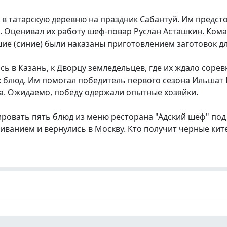
 в татарскую деревню на праздник Сабантуй. Им предст
. Оценивал их работу шеф-повар Руслан Асташкин. Ком
ие (синие) были наказаны приготовлением заготовок дл
ь в Казань, к Дворцу земледельцев, где их ждало сор
 блюд. Им помогал победитель первого сезона Ильшат 
а. Ожидаемо, победу одержали опытные хозяйки.
ировать пять блюд из меню ресторана "Адский шеф" по
ванием и вернулись в Москву. Кто получит черные кител