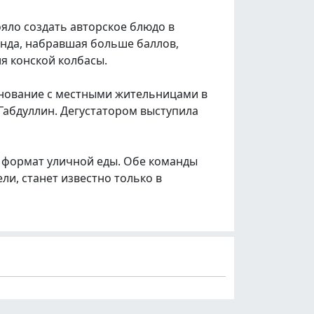
ояло создать авторское блюдо в
анда, набравшая больше баллов,
я конской колбасы.
евнование с местными жительницами в
Габдуллин. Дегустатором выступила
д формат уличной еды. Обе команды
и, станет известно только в