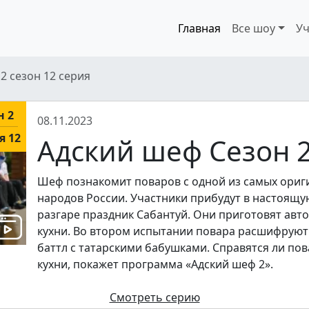
Главная
Все шоу
Уч
2 сезон 12 серия
н 2
08.11.2023
я 12
Адский шеф Сезон 2
Шеф познакомит поваров с одной из самых ориг
народов России. Участники прибудут в настоящую
разгаре праздник Сабантуй. Они приготовят авт
кухни. Во втором испытании повара расшифруют 
баттл с татарскими бабушками. Справятся ли по
кухни, покажет программа «Адский шеф 2».
Смотреть серию