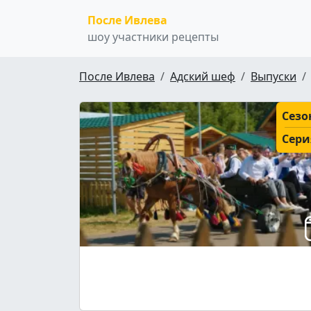
После Ивлева
шоу участники рецепты
После Ивлева
Адский шеф
Выпуски
Сезо
Сери