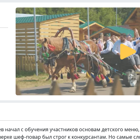
в начал с обучения участников основам детского меню,
верке шеф-повар был строг к конкурсантам. Но самые с