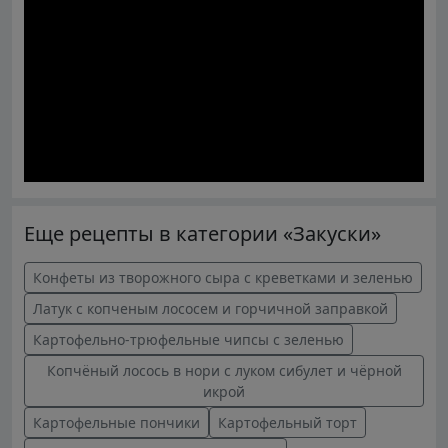
Еще рецепты в категории «Закуски»
Конфеты из творожного сыра с креветками и зеленью
Латук с копченым лососем и горчичной заправкой
Картофельно-трюфельные чипсы с зеленью
Копчёный лосось в нори с луком сибулет и чёрной
икрой
Картофельные пончики
Картофельный торт