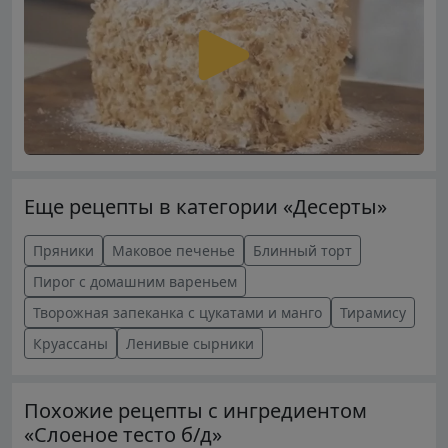
Еще рецепты в категории «Десерты»
Пряники
Маковое печенье
Блинный торт
Пирог с домашним вареньем
Творожная запеканка с цукатами и манго
Тирамису
Круассаны
Ленивые сырники
Похожие рецепты с ингредиентом
«Слоеное тесто б/д»