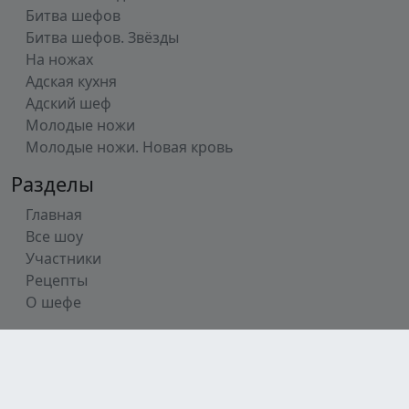
Битва шефов
Битва шефов. Звёзды
На ножах
Адская кухня
Адский шеф
Молодые ножи
Молодые ножи. Новая кровь
Разделы
Главная
Все шоу
Участники
Рецепты
О шефе
Телеграмм