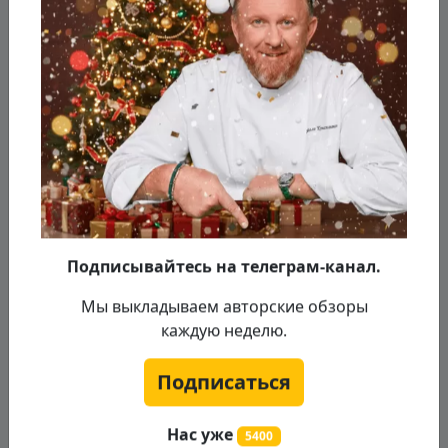
Достаем тесто из духовки и даём ему
полностью остыть. Затем разрезаем
каждый кусочек теста вдоль напополам.
Пару кусочков берём для обсыпки, и
просто крошим его.
Подписывайтесь на телеграм-канал.
Мы выкладываем авторские обзоры
каждую неделю.
Подписаться
Нас уже
5400