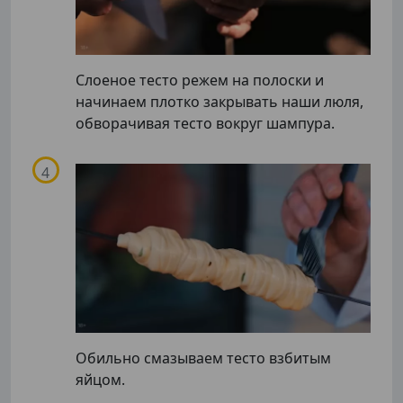
Слоеное тесто режем на полоски и
начинаем плотко закрывать наши люля,
обворачивая тесто вокруг шампура.
Подписывайтесь на телеграм-канал.
Мы выкладываем авторские обзоры
каждую неделю.
Подписаться
Обильно смазываем тесто взбитым
Нас уже
5400
яйцом.