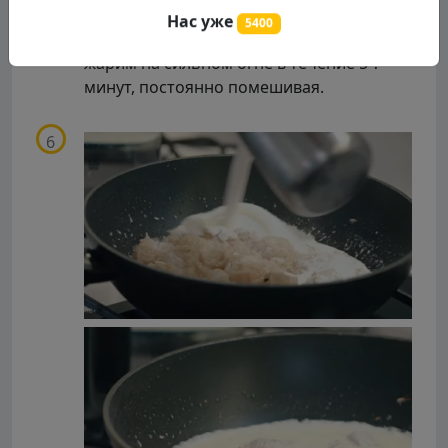
После того, как паста из чеснока и лука
Нас уже
5400
прижарилась, закидываем в неё филе и
жарим на сильном огне в течение 5-?
минут, постоянно помешивая.