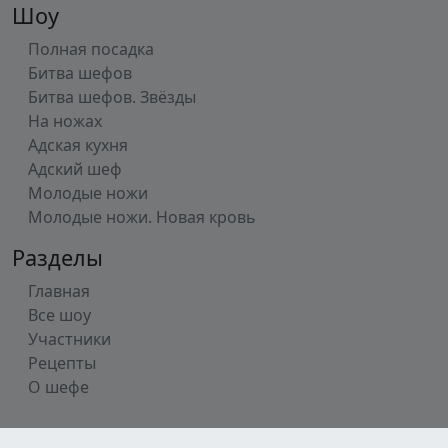
Шоу
Полная посадка
Битва шефов
Битва шефов. Звёзды
На ножах
Адская кухня
Адский шеф
Молодые ножи
Молодые ножи. Новая кровь
Разделы
Главная
Все шоу
Участники
Рецепты
О шефе