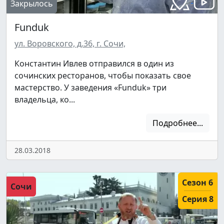
Закрылось
Funduk
ул. Воровского, д.36, г. Сочи,
Константин Ивлев отправился в один из
сочинских ресторанов, чтобы показать свое
мастерство. У заведения «Funduk» три
владельца, ко...
Подробнее...
28.03.2018
Подписывайтесь на телеграм-канал.
Сезон 6
Мы выкладываем авторские обзоры
Сочи
каждую неделю.
Серия 8
Подписаться