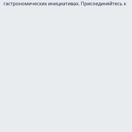
гастрономических инициативах. Присоединяйтесь к
миру кулинарии вместе с Ивлевым!
Шоу
Полная посадка
Битва шефов
Битва шефов. Звёзды
На ножах
Адская кухня
Адский шеф
Молодые ножи
Молодые ножи. Новая кровь
Разделы
Главная
Все шоу
Участники
Рецепты
О шефе