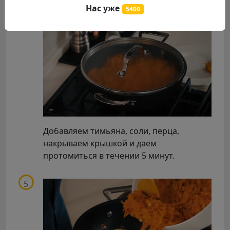
Нас уже
5400
Добавляем тимьяна, соли, перца,
накрываем крышкой и даем
протомиться в течении 5 минут.