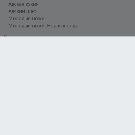
Адская кухня
Адский шеф
Молодые ножи
Молодые ножи. Новая кровь
Разделы
Главная
Все шоу
Участники
Рецепты
О шефе
Телеграмм
© 2023-2026 После Ивлева. Неофициальный фан-
сайт.