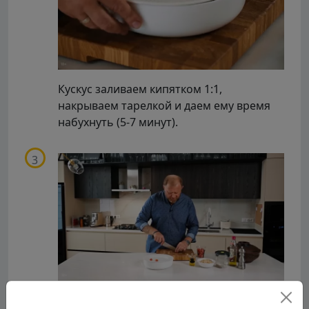
Кускус заливаем кипятком 1:1,
накрываем тарелкой и даем ему время
набухнуть (5-7 минут).
Помидоры режем крупным кубиком