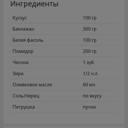
Ингредиенты
Кускус
100 гр
Баклажан
300 гр
Белая фасоль
100 гр
Помидор
200 гр
Чеснок
1 зуб
Зира
1/2 ч.л
Оливковое масло
60 мл
Соль/перец
по вкусу
Петрушка
пучок