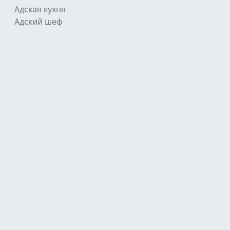
Адская кухня
Адский шеф
Молодые ножи
Молодые ножи. Новая кровь
Разделы
Главная
Все шоу
Участники
Рецепты
О шефе
Телеграмм
© 2023-2026 После Ивлева. Неофициальный фан-
сайт.