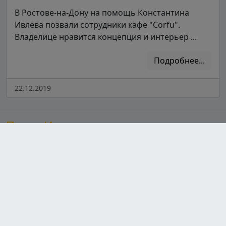
В Ростове-на-Дону на помощь Константина
Ивлева позвали сотрудники кафе "Corfu".
Владелице нравится концепция и интерьер ...
Подробнее...
22.12.2019
После Ивлева
Сайт, посвященный шеф-повару Константину Ивлеву,
предлагает увлекательный контент о его популярных
шоу, знакомя зрителей с участниками и их
кулинарными талантами. Здесь также можно найти
разнообразные рецепты от Ивлева, которые
вдохновят на новые кулинарные эксперименты, а
также свежие новости о его проектах и