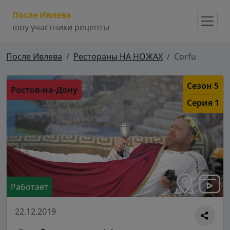
После Ивлева
шоу участники рецепты
После Ивлева
Рестораны НА НОЖАХ
Corfu
Сезон 5
Ростов-на-Дону
Серия 1
Работает
22.12.2019