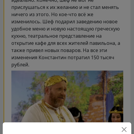
прислушаться к их желанию и не стал менять
ничего из этого. Но кое-что всё же
изменилось. Шеф подарил заведению новое
удобное меню и новую настоящую греческую
кухню, театральное представление на
открытие кафе для всех жителей павильона, а
также привел новых поваров. На все эти
изменения Константин потратил 150 тысяч
рублей.