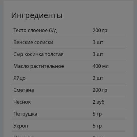
Ингредиенты
Тесто слоеное б/д
200 гр
Венские сосиски
3 шт
Сыр косичка толстая
3 шт
Масло растительное
400 мл
Яйцо
2 шт
Сметана
200 гр
Чеснок
2 зуб
Петрушка
5 гр
Укроп
5 гр