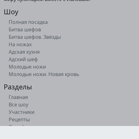
Шоу
Полная посадка
Битва шефов
Битва шефов. Звёзды
На ножах
Адская кухня
Адский шеф
Молодые ножи
Молодые ножи. Новая кровь
Разделы
Главная
Все шоу
Участники
Рецепты
О шефе