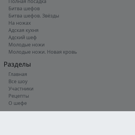
Полная посадка
Битва шефов
Битва шефов. Звёзды
На ножах
Адская кухня
Адский шеф
Молодые ножи
Молодые ножи. Новая кровь
Разделы
Главная
Все шоу
Участники
Рецепты
О шефе
Телеграмм