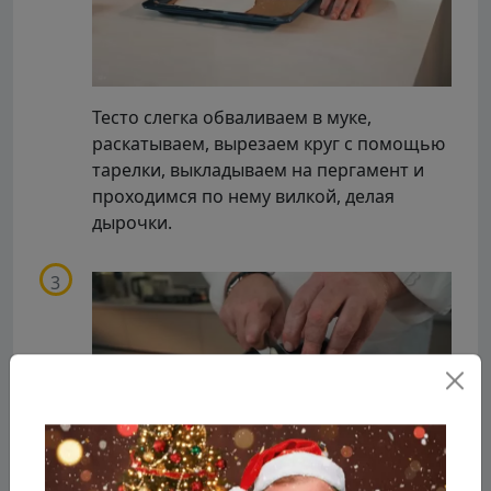
Тесто слегка обваливаем в муке,
раскатываем, вырезаем круг с помощью
тарелки, выкладываем на пергамент и
проходимся по нему вилкой, делая
дырочки.