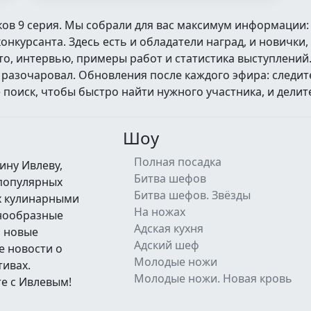
ков 9 серия. Мы собрали для вас максимум информации
нкурсанта. Здесь есть и обладатели наград, и новички,
то, интервью, примеры работ и статистика выступлени
— разочаровал. Обновления после каждого эфира: следи
оиск, чтобы быстро найти нужного участника, и делит
Шоу
Полная посадка
ину Ивлеву,
Битва шефов
 популярных
Битва шефов. Звёзды
их кулинарными
На ножах
знообразные
Адская кухня
а новые
Адский шеф
е новости о
Молодые ножи
тивах.
Молодые ножи. Новая кровь
е с Ивлевым!