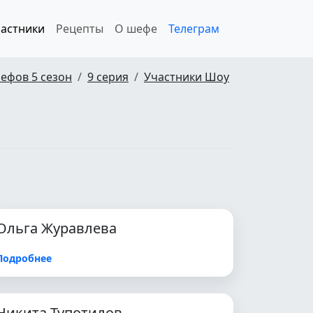
астники
Рецепты
О шефе
Телеграм
ефов 5 сезон
9 серия
Участники Шоу
Ольга Журавлева
Подробнее
Никита Тупотилов