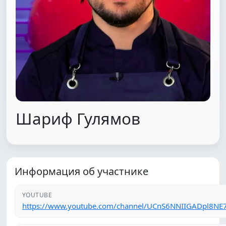
Шариф Гулямов
Информация об участнике
YOUTUBE
https://www.youtube.com/channel/UCnS6NNIIGADpl8NE
БИОГРАФИЯ
Шариф Гулямов, шеф-повар из Москвы, родом из