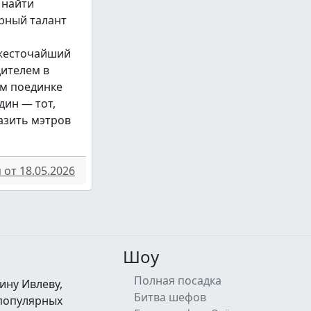
 найти
рный талант
 жесточайший
дителем в
м поединке
дин — тот,
азить мэтров
от 18.05.2026
Шоу
Полная посадка
ину Ивлеву,
Битва шефов
 популярных