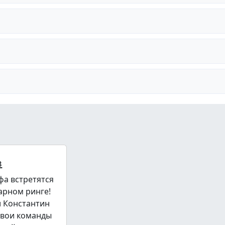
в
фа встретятся
арном ринге!
и Константин
свои команды