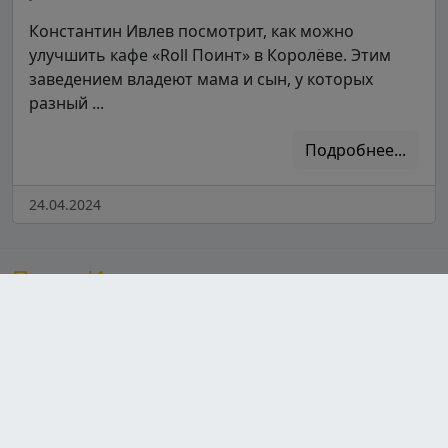
Константин Ивлев посмотрит, как можно
улучшить кафе «Roll Поинт» в Королёве. Этим
заведением владеют мама и сын, у которых
разный ...
Подробнее...
24.04.2024
После Ивлева
Сайт, посвященный шеф-повару Константину Ивлеву,
предлагает увлекательный контент о его популярных
шоу, знакомя зрителей с участниками и их
кулинарными талантами. Здесь также можно найти
разнообразные рецепты от Ивлева, которые
вдохновят на новые кулинарные эксперименты, а