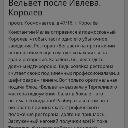
Вельвет после Ивлева.
Королев
просп. Космонавтов, д 47/16, г. Королёв
Константин Ивлев отправился в подмосковный
Королев, чтобы спасти одно его убыточное
заведение. Ресторан «Вельвет» на протяжении
нескольких месяцев пустует и находится на
грани разорения. Казалось бы, дела здесь
должны идти хорошо. Ведь хозяйка ресторана
считает своих подчиненных профессионалами, а
шеф-повара – гением. Вот только оригинальная
подача блюд «Вельвета» вызвала у Терпеливого
мастера недоумение. Салат в бокале – это
весьма неожиданно! Разбираться в том, кто
виноват в причинах катастрофического
положения ресторана, долго не пришлось.
Заслуженный нагоняй получили все! И пока
Терпеливый мастер работал над новой