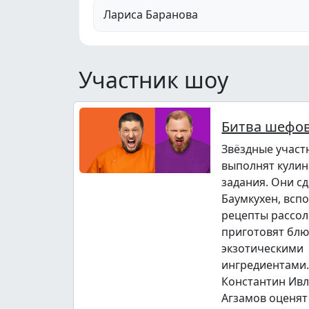
Лариса Баранова
Участник шоу
Битва шефов
Звёздные участ
выполнят кули
задания. Они с
Баумкухен, всп
рецепты рассол
приготовят блю
экзотическими
ингредиентами.
Константин Ивл
Агзамов оценят