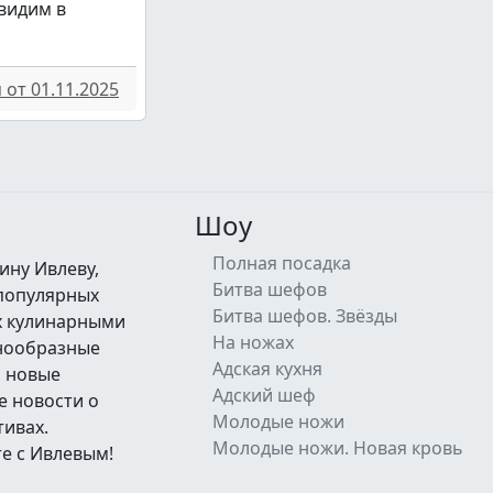
увидим в
от 01.11.2025
Шоу
Полная посадка
ину Ивлеву,
Битва шефов
 популярных
Битва шефов. Звёзды
их кулинарными
На ножах
знообразные
Адская кухня
а новые
Адский шеф
е новости о
Молодые ножи
тивах.
Молодые ножи. Новая кровь
е с Ивлевым!