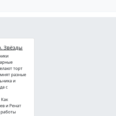
. Звёзды
ники
нарные
делают торт
омнят разные
ьника и
да с
 Как
ев и Ренат
 работы