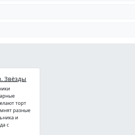
. Звёзды
ники
нарные
делают торт
омнят разные
ьника и
да с