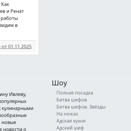
 Как
ев и Ренат
 работы
увидим в
от 01.11.2025
Шоу
Полная посадка
ину Ивлеву,
Битва шефов
 популярных
Битва шефов. Звёзды
их кулинарными
На ножах
знообразные
Адская кухня
а новые
Адский шеф
е новости о