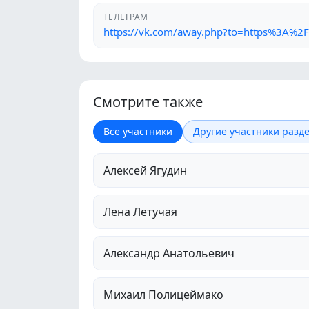
ТЕЛЕГРАМ
https://vk.com/away.php?to=https%3A%2
Смотрите также
Все участники
Другие участники разде
Алексей Ягудин
Лена Летучая
Александр Анатольевич
Михаил Полицеймако