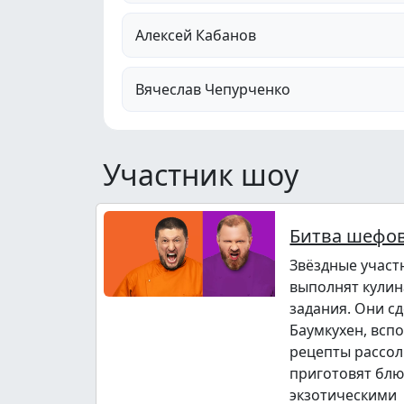
Алексей Кабанов
Вячеслав Чепурченко
Участник шоу
Битва шефов
Звёздные участ
выполнят кули
задания. Они с
Баумкухен, всп
рецепты рассол
приготовят блю
экзотическими